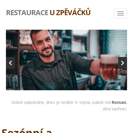
RESTAURACE
U ZPĚVÁČKŮ
Dobré odpoledne, dnes je neděle 9. srpna, svátek má
Roman
,
zítra Vavřinec
Sezónní a