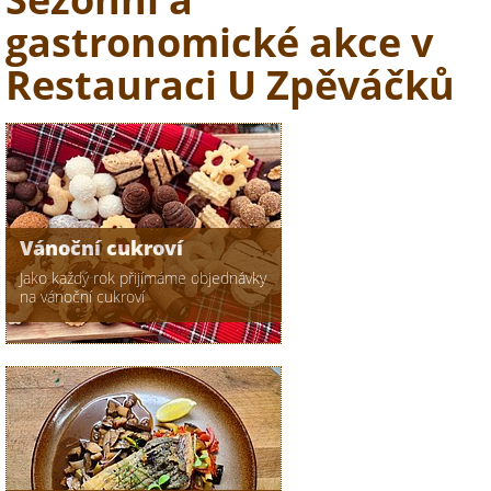
gastronomické akce v
Restauraci U Zpěváčků
Vánoční cukroví
Jako každý rok přijímáme objednávky
na vánoční cukroví