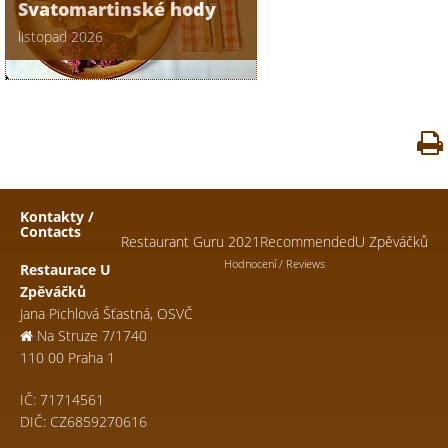
Svatomartinské hody
listopad 2026
Kontakty /
Contacts
Restaurant Guru 2021
Recommended
U Zpěváčků
Hodnocení / Reviews
Restaurace U
Zpěváčků
Jana Pichlová Šťastná, OSVČ
Na Struze 7/1740
110 00 Praha 1
IČ: 71714561
DIČ: CZ6859270616