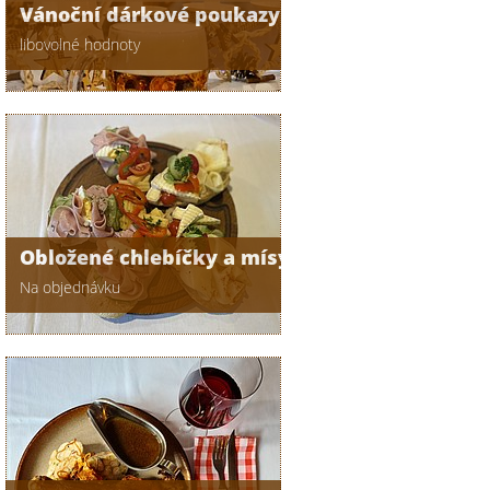
Vánoční dárkové poukazy
libovolné hodnoty
Obložené chlebíčky a mísy
Na objednávku