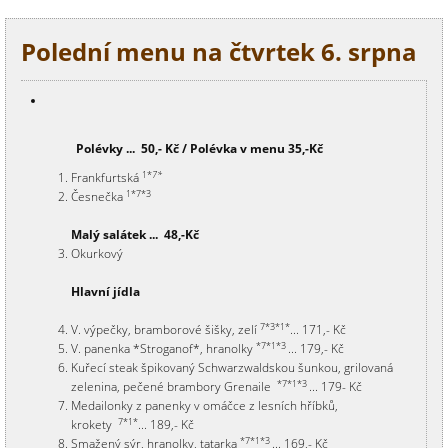
Polední menu na čtvrtek 6. srpna
Polévky ... 50,- Kč / Polévka v menu 35,-Kč
1*
7*
Frankfurtská
1*7*3
Česnečka
Malý salátek ... 48,-Kč
Okurkový
Hlavní jídla
7*3*1*
V. výpečky, bramborové šišky, zelí
... 171,- Kč
*7*1*3
V. panenka *Stroganof*, hranolky
... 179,- Kč
Kuřecí steak špikovaný Schwarzwaldskou šunkou, grilovaná
*7*1*3
zelenina, pečené brambory Grenaile
... 179- Kč
Medailonky z panenky v omáčce z lesních hříbků,
7*1*
krokety
... 189,- Kč
*7*1*3
Smažený sýr, hranolky, tatarka
... 169,- Kč