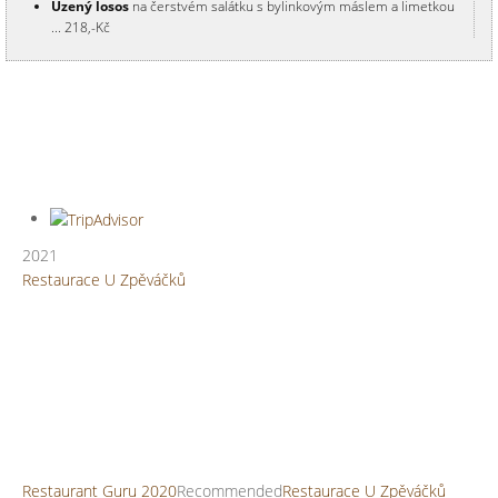
Uzený losos
na čerstvém salátku s bylinkovým máslem a limetkou
... 218,-Kč
Variace sýrů,
domácí pomazánka, chléb … 175,- Kč
Grilovaný hermelín
v libové slanince, brusinky, zeleninový salátek…
165,- Kč
Kachní jatýrka
restovaná na červeném víně, cibulce a
rozmarýnu … 175,- Kč
Bramborá
č
ky se
š
penátem
a sýrem … 155,- Kč
Sma
ž
ený sýr
s domácí tatarskou omáčkou … 165,- Kč
POLÉVKY
Sváte
č
ní smetanová kulajda
s hříbky a zastřeným vejcem … 92,- Kč
2021
Silná
č
esne
č
ka
s masem, sýrem a krutóny … 87,- Kč
Restaurace U Zpěváčků
Dle denní nabídky
… 75,- Kč
DELIKATESY
Ďábelské pikantní topinky
... 155,-Kč
Šunka od kosti
, domácí pomazánka ... 198,-Kč
Restaurant Guru â€˘ Recommended
Bramborové chipsy
s pikantní omáčkou... 145,-
Hov
ě
zí tatarský biftek
- ( 150g) na přání dochutíme, topinky ... 277,-
Kč
Domácí tla
č
enka
s octem a cibulí (150g) … 118,- Kč
Námi nalo
ž
ené sýry
v olivovém oleji s plátky česneku, chilli a
Restaurant Guru 2020
Recommended
Restaurace U Zpěváčků
cibulkou, zdobené olivami … 156,- Kč