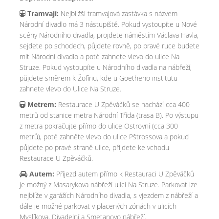
Tramvají:
Nejbližší tramvajová zastávka s názvem
Národní divadlo má 3 nástupiště. Pokud vystoupíte u Nové
scény Národního divadla, projdete náměstím Václava Havla,
sejdete po schodech, půjdete rovně, po pravé ruce budete
mít Národní divadlo a poté zahnete vlevo do ulice Na
Struze. Pokud vystoupíte u Národního divadla na nábřeží,
půjdete směrem k Žofínu, kde u Goetheho institutu
zahnete vlevo do Ulice Na Struze.
Metrem:
Restaurace U Zpěváčků se nachází cca 400
metrů od stanice metra Národní Třída (trasa B). Po výstupu
z metra pokračujte přímo do ulice Ostrovní (cca 300
metrů), poté zahněte vlevo do ulice Pštrossova a pokud
půjdete po pravé straně ulice, přijdete ke vchodu
Restaurace U Zpěváčků.
Autem:
Příjezd autem přímo k Restauraci U Zpěváčků
je možný z Masarykova nábřeží ulicí Na Struze. Parkovat lze
nejblíže v garážích Národního divadla, s vjezdem z nábřeží a
dále je možné parkovat v placených zónách v ulicích
Myslíkova, Divadelní a Smetanovo nábřeží.