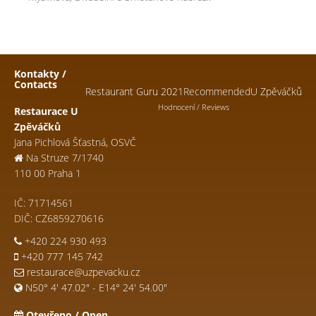
Kontakty /
Contacts
Restaurant Guru 2021
Recommended
U Zpěváčků
Hodnocení / Reviews
Restaurace U
Zpěváčků
Jana Pichlová Šťastná, OSVČ
Na Struze 7/1740
110 00 Praha 1
IČ: 71714561
DIČ: CZ6859270616
+420 224 930 493
+420 777 145 742
restaurace@uzpevacku.cz
N50° 4' 47.02" - E14° 24' 54.00"
Otevřeno / Open