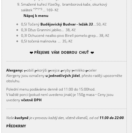
Smažené kuřecí řízečky, bramborová kaše, okurkový
*7*1*3
salátek
... 169- Kč
Nápoj k menu
0,5l Točený
Budějovický Budvar - ležák
33
....50,-Kč
0,3l Džus Grannini jablko... 38,-Kč
0,3l Ochucené nealko-pivo Birell pomelo-grep... 38,-Kč
0,5l točená malinovka ... 35,-Kč
❤️
PŘEJEME VÁM DOBROU CHUŤ
❤️
Alergeny:
obilí
korýši
vejce
ryby
mléko
celer
1*
2*
3*
4*
7*
9*
Alergeny jsou označeny
u jednotlivých jídel
, přesto raději upozorněte
obsluhu.
Polední menu podáváme denně od 11:00 do 15:00hod.
V každé porci (pokud není uvedeno jinak) je 150g masa • Ceny jsou
uvedeny
včetně DPH
Naše
kuchyně
je v provozu každý den, včetně víkendů, od od
11:30 do 22:00
.
P
Ř
EDKRMY