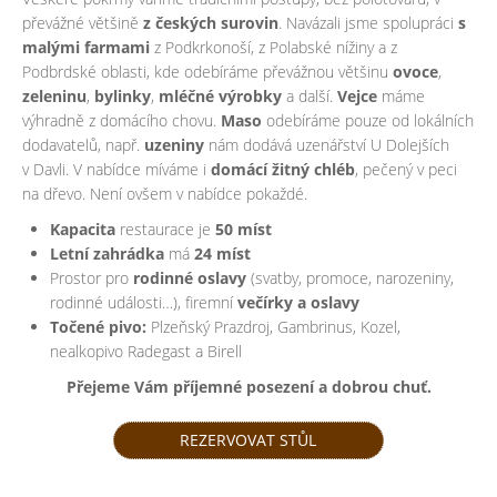
převážné většině
z českých surovin
. Navázali jsme spolupráci
s
malými farmami
z Podkrkonoší, z Polabské nížiny a z
Podbrdské oblasti, kde odebíráme převážnou většinu
ovoce
,
zeleninu
,
bylinky
,
mléčné
výrobky
a další.
Vejce
máme
výhradně z domácího chovu.
Maso
odebíráme pouze od lokálních
dodavatelů, např.
uzeniny
nám dodává uzenářství U Dolejších
v Davli. V nabídce míváme i
domácí žitný chléb
, pečený v peci
na dřevo. Není ovšem v nabídce pokaždé.
Kapacita
restaurace je
50 míst
Letní zahrádka
má
24 míst
Prostor pro
rodinné oslavy
(svatby, promoce, narozeniny,
rodinné události…), firemní
večírky a oslavy
Točené pivo:
Plzeňský Prazdroj, Gambrinus, Kozel,
nealkopivo Radegast a Birell
Přejeme Vám příjemné posezení a dobrou chuť.
REZERVOVAT STŮL