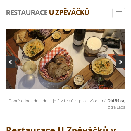
RESTAURACE
U ZPĚVÁČKŮ
Dobré odpoledne, dnes je čtvrtek 6. srpna, svátek má
Oldřiška
,
zítra Lada
Restaurace U Zpěváčků v