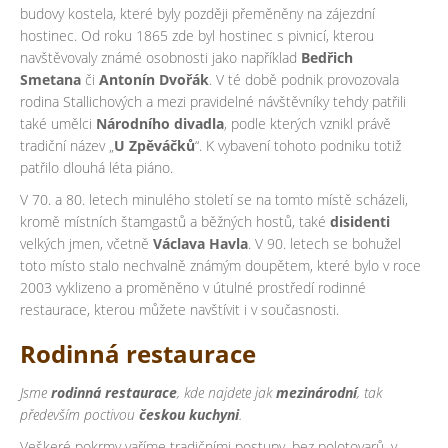
budovy kostela, které byly později přeměněny na zájezdní
hostinec. Od roku 1865 zde byl hostinec s pivnicí, kterou
navštěvovaly známé osobnosti jako například
Bedřich
Smetana
či
Antonín Dvořák
. V té době podnik provozovala
rodina Stallichových a mezi pravidelné návštěvníky tehdy patřili
také umělci
Národního divadla
, podle kterých vznikl právě
tradiční název „
U Zpěváčků
“. K vybavení tohoto podniku totiž
patřilo dlouhá léta piáno.
V 70. a 80. letech minulého století se na tomto místě scházeli,
kromě místních štamgastů a běžných hostů, také
disidenti
velkých jmen, včetně
Václava Havla
. V 90. letech se bohužel
toto místo stalo nechvalně známým doupětem, které bylo v roce
2003 vyklizeno a proměněno v útulné prostředí rodinné
restaurace, kterou můžete navštívit i v současnosti.
Rodinná restaurace
Jsme
rodinná restaurace
, kde najdete jak
mezinárodní
, tak
především poctivou
českou kuchyni
.
Veškeré pokrmy vaříme tradičními postupy, bez polotovarů, v