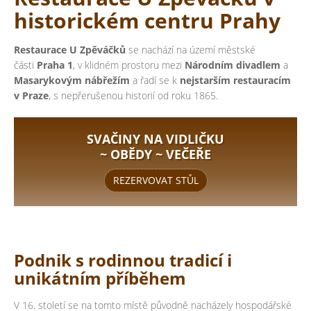
historickém centru Prahy
Restaurace U Zpěváčků
se nachází na území městské
části
Praha 1
, v klidném prostoru mezi
Národním divadlem
a
Masarykovým nábřežím
a řadí se k
nejstarším restauracím
v Praze
, s nepřerušenou historií od roku 1865.
SVAČINY NA VIDLIČKU
~ OBĚDY ~ VEČEŘE
REZERVOVAT STŮL
Podnik s rodinnou tradicí i
unikátním příběhem
V 16. století se na tomto místě původně nacházely hospodářské