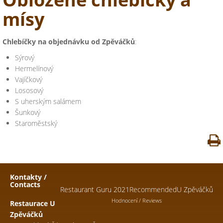
mísy
Chlebíčky na objednávku od Zpěváčků
:
Sýrový
Hermelínový
Vajíčkový
Lososový
S uherským salámem
Šunkový
Staroměstský
Kontakty /
Contacts
Restaurant Guru 2021
Recommended
U Zpěváčků
Hodnocení / Reviews
Restaurace U
Zpěváčků