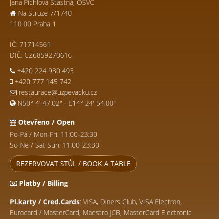
Jana Pichlová Šťastná, OSVČ
Na Struze 7/1740
110 00 Praha 1
IČ: 71714561
DIČ: CZ6859270616
+420 224 930 493
+420 777 145 742
restaurace@uzpevacku.cz
N50° 4' 47.02" - E14° 24' 54.00"
Otevřeno / Open
Po-Pá / Mon-Fri: 11:00-23:30
So-Ne / Sat-Sun: 11:00-23:30
REZERVOVAT STŮL / BOOK A TABLE
Platby / Billing
Pl.karty / Cred.Cards
: VISA, Diners Club, VISA Electron,
Eurocard / MasterCard, Maestro JCB, MasterCard Electronic