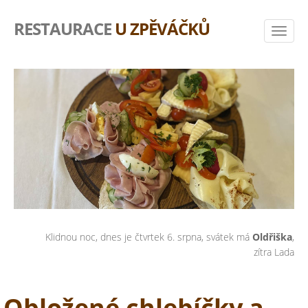
RESTAURACE
U ZPĚVÁČKŮ
Klidnou noc, dnes je čtvrtek 6. srpna, svátek má
Oldřiška
,
zítra Lada
Obložené chlebíčky a