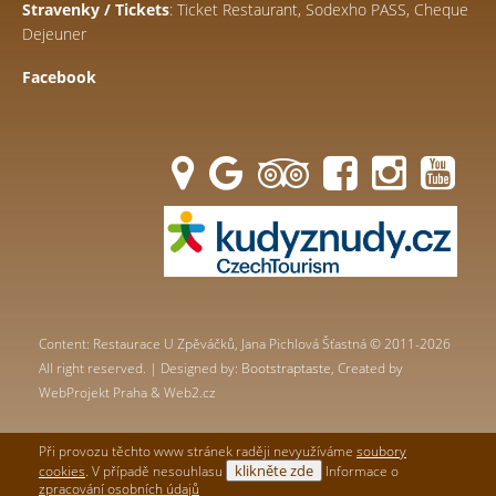
Stravenky / Tickets
: Ticket Restaurant, Sodexho PASS, Cheque
Dejeuner
Facebook
Content: Restaurace U Zpěváčků, Jana Pichlová Šťastná © 2011-2026
All right reserved. | Designed by:
Bootstraptaste
, Created by
WebProjekt Praha & Web2.cz
Při provozu těchto www stránek raději nevyužíváme
soubory
klikněte zde
cookies
. V případě nesouhlasu
Informace o
zpracování osobních údajů